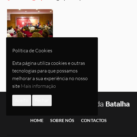
Política de Cookies
Esta página utiliza cookies e outras
Congresso Nacional de Suinicultura
tecnologias para que possamos
Abr 2017
by
ismael@exposalao.pt
melhorar a sua experiência no nosso
site
Mais informação
Aceito
Fechar
HOME
SOBRE NÓS
CONTACTOS